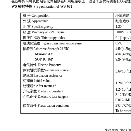
在波峰焊前将表面贴装元件粘接在印刷电路板上，适合于点胶等需要低吸湿性
WS-68
的特性（
Specification of
WS-68
）
成 份
Composition
环氧树脂
外 观
Appearance
红色糊状
比 重
Specific gravity
1.25
粘 度
Viscosity at 25
℃
,5rpm
300Pa·S(3
摇变性指数
Thixotropy index
6.1(1rpm/
玻璃化温度：
glass transition temperature
85
℃
接着强
Adhesive Strength 2125C
44N(4.5kg
Mini-mold tr
45N(4.6kg
SOP·IC 16P
92N(9.4kg
电气特性
Electric Property
体积阻抗系数
Volume resistance
16
3.6×10
绝缘阻
Insulation resistance
初期值
Initial value
14
1.2×10
处理后*
After treating*
12
1.2×10
介电常数
Dielectric constant
3.12/1MH
介电正接
Dielectric loss tangent
0.012/1M
保存条件
Preservation condition
2
℃
-5
℃
的
To be stric
版权所有: 200