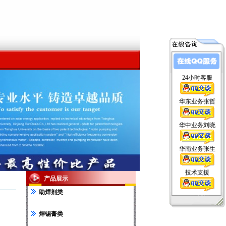
24小时客服
华东业务张哲
华中业务刘晓
华南业务张生
技术支援
产品展示
助焊剂类
焊锡膏类