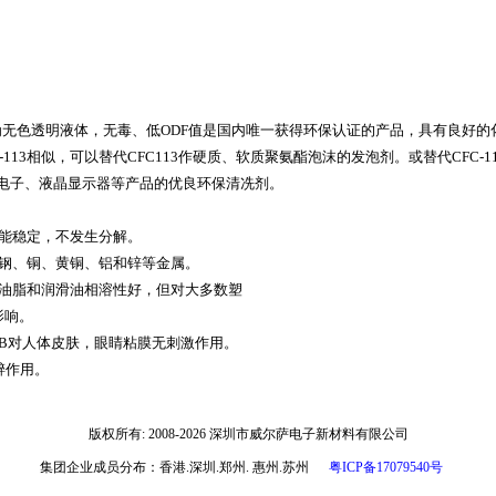
温下为无色透明液体，无毒、低ODF值是国内唯一获得环保认证的产品，具有良好的
-113相似，可以替代CFC113作硬质、软质聚氨酯泡沫的发泡剂。或替代CFC-11
电子、液晶显示器等产品的优良环保清冼剂。
能稳定，不发生分解。
锈钢、铜、黄铜、铝和锌等金属。
与油脂和润滑油相溶性好，但对大多数塑
影响。
141B对人体皮肤，眼睛粘膜无刺激作用。
醉作用。
版权所有: 2008-2026 深圳市威尔萨电子新材料有限
公司
集团企业成员分布：香港.深圳.郑州. 惠州.苏州
粤ICP备17079540号